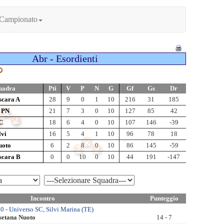
 Campionato
Abr - Esordienti
uadra
Pti
V
P
N
G
Gf
Gs
Dr
scara A
28
9
0
1
10
216
31
185
e PN
21
7
3
0
10
127
85
42
C
18
6
4
0
10
107
146
-39
lvi
16
5
4
1
10
96
78
18
uoto
6
2
8
0
10
86
145
-59
scara B
0
0
10
0
10
44
191
-147
Incontro
Punteggio
0 - Universo SC, Silvi Marina (TE)
osetana Nuoto
14 - 7