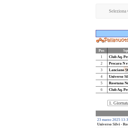
Seleziona
Pos
Sq
1
Club Aq. Pe
2
Pescara N 
3
Lanciano S
4
Universo Si
5
Rosetana N
6
Club Aq. Pe
23 marzo 2025 13:3
Universo Silvi - R