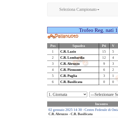
Seleziona Campionato
Trofeo Reg. nati 
Pos
Squadra
Pti
V
1
C.R. Lazio
15
5
2
C.R. Lombardia
12
4
3
C.R. Abruzzo
9
3
4
C.R. Piemonte
6
2
5
C.R. Puglia
3
1
6
C.R. Basilicata
0
0
Incontro
02 gennaio 2025 14:30 - Centro Federale di Osti
C.R. Abruzzo - C.R. Basilicata