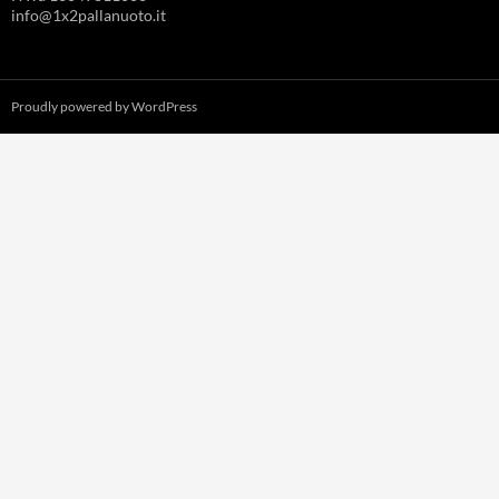
info@1x2pallanuoto.it
Proudly powered by WordPress