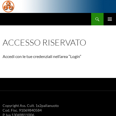
Cerca
24-25.1x2db
VAI
MENU
AL
PRINCI
CONTENUTO
ACCESSO RISERVATO
Accedi con le tue credenziali nell’area “Login”
Copyright Ass. Cult. 1x2pallanuoto
Cod. Fisc. 91069840584
P. Iva 13049811006